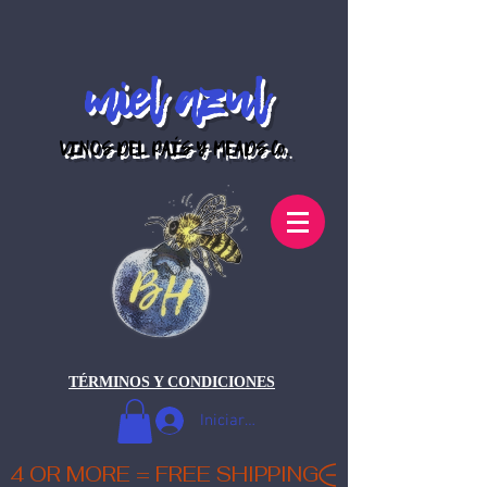
miel azul
VINOS DEL PAÍS Y MEADS Co.
TÉRMINOS Y CONDICIONES
Iniciar sesión
4 OR MORE = FREE SHIPPING